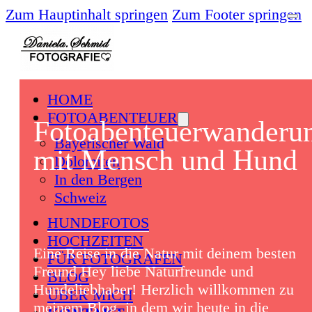
Zum Hauptinhalt springen
Zum Footer springen
HOME
FOTOABENTEUER
Fotoabenteuerwanderu
Bayerischer Wald
mit Mensch und Hund
Dolomiten
In den Bergen
Schweiz
HUNDEFOTOS
HOCHZEITEN
Eine Reise in die Natur mit deinem besten
FÜR FOTOGRAFEN
Freund Hey liebe Naturfreunde und
BLOG
Hundeliebhaber! Herzlich willkommen zu
ÜBER MICH
meinem Blog, in dem wir heute in die