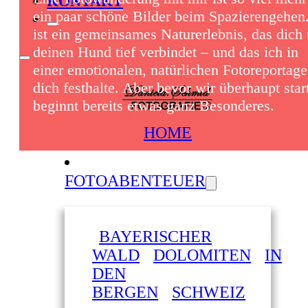
KONTAKT
ein paar schöne Bilder beim Spazierengehen
ist ein gemeinsames Naturerlebnis, das dich
deinen Hund tief verbindet – und das ich in
einer emotionalen, natürlichen Fotoreportage
dich festhalte. Aber bevor wir überhaupt star
beginnt bereits etwas ganz Besonderes.
HOME
FOTOABENTEUER
BAYERISCHER
WALD
DOLOMITEN
IN
DEN
BERGEN
SCHWEIZ